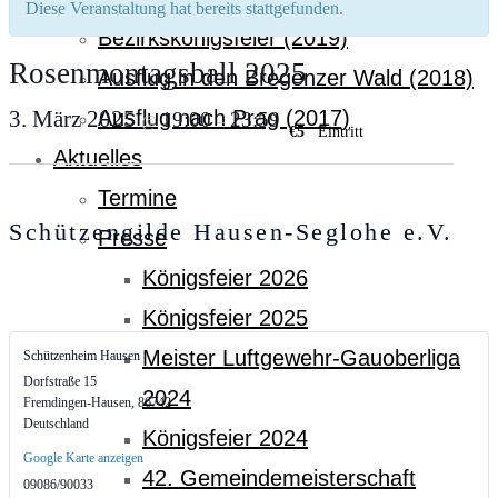
Diese Veranstaltung hat bereits stattgefunden.
Bezirkskönigsfeier (2019)
Rosenmontagsball 2025
Ausflug in den Bregenzer Wald (2018)
3. März 2025
Ausflug nach Prag (2017)
19:00
23:59
@
–
€5
Eintritt
Aktuelles
Termine
Schützengilde Hausen-Seglohe e.V.
Presse
Königsfeier 2026
Königsfeier 2025
Meister Luftgewehr-Gauoberliga
Schützenheim Hausen
Dorfstraße 15
2024
Fremdingen-Hausen
,
86742
Deutschland
Königsfeier 2024
Google Karte anzeigen
42. Gemeindemeisterschaft
09086/90033