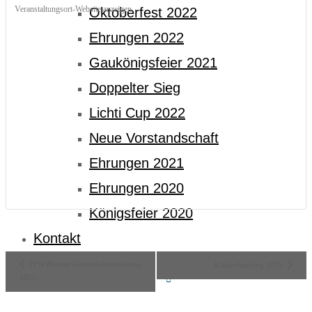
Veranstaltungsort-Website anzeigen
Oktoberfest 2022
Ehrungen 2022
Gaukönigsfeier 2021
Doppelter Sieg
Lichti Cup 2022
Neue Vorstandschaft
Ehrungen 2021
Ehrungen 2020
Königsfeier 2020
Kontakt
Veranstaltung-
FFW Hausen Generalversammlung
Kinderfasching 2025
2025
Navigation