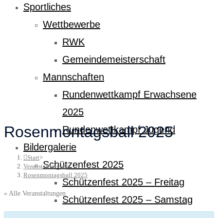
Sportliches
Wettbewerbe
RWK
Gemeindemeisterschaft
Mannschaften
Rundenwettkampf Erwachsene
2025
Rosenmontagsball 2025
Rundenwettkampf Jugend
Bildergalerie
Start
>
Schützenfest 2025
Veranstaltungen
>
Rosenmontagsball 2025
Schützenfest 2025 – Freitag
« Alle Veranstaltungen
Schützenfest 2025 – Samstag
Schützenfest 2025 – Sonntag