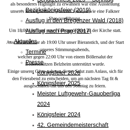
als besonderes Highlight zu erwähnen war eine Ausstellung
Bezirkskönigsfeier (2019)
unseres Revierpächters Sebastian Völkl, sowie eine Falkner
Showvorführung.
Ausflug in den Bregenzer Wald (2018)
Ausflug nach Prag (2017)
Um 18:00 Uhr fand unser Totengedenken an der Kirche statt.
Aktuelles
Anschließend war ab 19:00 Uhr unser Bieranstich, und der Start
unseres Stimmungsabends,
Termine
welcher gegen 22:00 Uhr von einem Böllersalut der
Presse
Böllerschützen Belzheim unterstützt wurde.
Einige unserer Gäste nahmen diesen Salut zum Anlass, sich für
Königsfeier 2026
den Feierabend zu entscheiden, um am nächsten Tag fit &
Königsfeier 2025
ausgeschlafen mit uns den Sonntag zu feiern.
Meister Luftgewehr-Gauoberliga
2024
Königsfeier 2024
42. Gemeindemeisterschaft