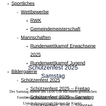
Sportliches
Wettbewerbe
RWK
Gemeindemeisterschaft
Mannschaften
Rundenwettkampf Erwachsene
2025
Rundenwettkampf Jugend
Schützenfest 2025
Bildergalerie
Samstag
Schützenfest 2025
Schützenfest 2025 – Freitag
Der Samstag startete um 14:00 Uhr mit einem gemütlichen
Schützenfest 2025 – Samstag
Familiennachmittag, vielen Beschäftigungs- und
Unterhaltungsmöglichkeiten für Kinder,
Schützenfest 2025 – Sonntag